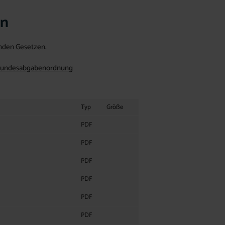
en
enden Gesetzen.
Bundesabgabenordnung
Typ
Größe
PDF
PDF
PDF
PDF
PDF
PDF