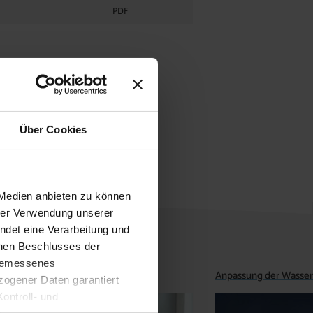
PDF
Über Cookies
 Medien anbieten zu können
hrer Verwendung unserer
ndet eine Verarbeitung und
enen Beschlusses der
ngemessenes
Anpassung der Wasse
ogener Daten garantiert
ontroll- und