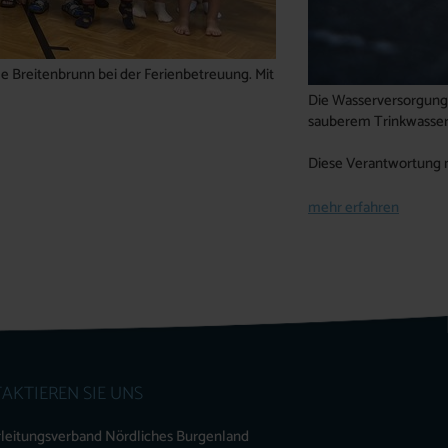
e Breitenbrunn bei der Ferienbetreuung. Mit
Die Wasserversorgung 
sauberem Trinkwasser 
Diese Verantwortung 
mehr erfahren
AKTIEREN SIE UNS
leitungsverband Nördliches Burgenland