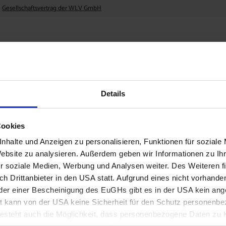
Gesellschaftsvertrag der WLV GmbH
Details
Cookies
nhalte und Anzeigen zu personalisieren, Funktionen für soziale
Website zu analysieren. Außerdem geben wir Informationen zu I
AKTUELLES & PRESSEMELDUNGEN
r soziale Medien, Werbung und Analysen weiter. Des Weiteren fi
h Drittanbieter in den USA statt. Aufgrund eines nicht vorhand
er einer Bescheinigung des EuGHs gibt es in der USA kein a
tenbrunn
 kann von der USA keine Sicherheit für den Schutz personenbez
steht auch die Möglichkeit, dass personenbezogene Daten zu K