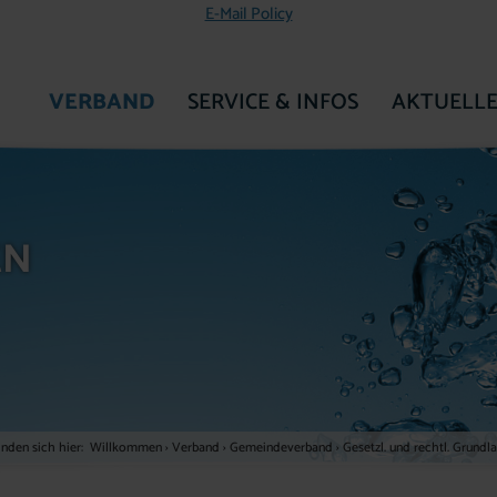
E-Mail Policy
VERBAND
SERVICE & INFOS
AKTUELLE
ZUR STARTSEITE
EN
inden sich hier:
Willkommen
›
Verband
›
Gemeindeverband
›
Gesetzl. und rechtl. Grundl