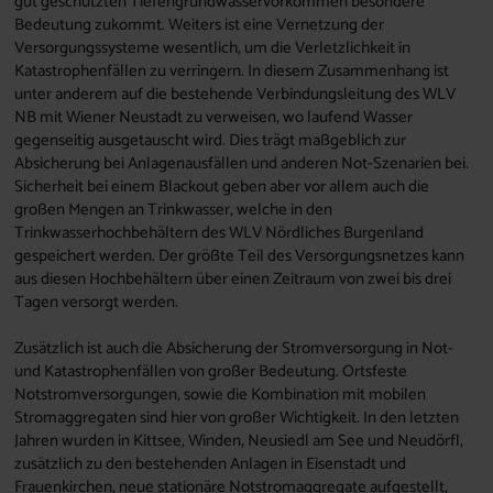
gut geschützten Tiefengrundwasservorkommen besondere
Bedeutung zukommt. Weiters ist eine Vernetzung der
Versorgungssysteme wesentlich, um die Verletzlichkeit in
Katastrophenfällen zu verringern. In diesem Zusammenhang ist
unter anderem auf die bestehende Verbindungsleitung des WLV
NB mit Wiener Neustadt zu verweisen, wo laufend Wasser
gegenseitig ausgetauscht wird. Dies trägt maßgeblich zur
Absicherung bei Anlagenausfällen und anderen Not-Szenarien bei.
Sicherheit bei einem Blackout geben aber vor allem auch die
großen Mengen an Trinkwasser, welche in den
Trinkwasserhochbehältern des WLV Nördliches Burgenland
gespeichert werden. Der größte Teil des Versorgungsnetzes kann
aus diesen Hochbehältern über einen Zeitraum von zwei bis drei
Tagen versorgt werden.
Zusätzlich ist auch die Absicherung der Stromversorgung in Not-
und Katastrophenfällen von großer Bedeutung. Ortsfeste
Notstromversorgungen, sowie die Kombination mit mobilen
Stromaggregaten sind hier von großer Wichtigkeit. In den letzten
Jahren wurden in Kittsee, Winden, Neusiedl am See und Neudörfl,
zusätzlich zu den bestehenden Anlagen in Eisenstadt und
Frauenkirchen, neue stationäre Notstromaggregate aufgestellt,