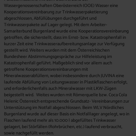
Wassergenossenschaften Oberösterreich (OOE) Wasser eine
Kooperationsvereinbarung zur Trinkwasserpaketierung
abgeschlossen, Abfüllübungen durchgeführt und
Trinkwasserpakete auf Lager gelegt. Mit dem Arbeiter-
Samariterbund Burgenland wurde eine Kooperationsvereinbarung
getroffen, die sicherstellt, dass im Ernst- bzw. Katastrophenfall in
kurzer Zeit eine Trinkwasseraufbereitungsanlage zur Verfügung
gestellt wird. Weiters wurden mit dem Österreichischen
Bundesheer Abstimmungsgespräche zur Hilfeleistung im
Katastrophenfall geführt. Maßgeblich sind vor allem auch
getroffene Kooperationsvereinbarungen mit
Mineralwasserabfüllern, wobei insbesondere durch JUVINA eine
laufende Abfüllung von Leitungswasser in Plastikflaschen erfolgt,
und erforderlichenfalls auch Mineralwasser mit LKW-Zügen
beigestellt wird. Weites wurden mit Römerquelle bzw. Coca Cola
Helenic Österreich entsprechende Grundsatz- Vereinbarungen zur
Unterstützung im Notfall abgeschlossen. Beim WLV Nördliches
Burgenland wurde auf dieser Basis ein Notfalllager angelegt, wo in
Flaschen laufend mehr als 10.000 l abgefülltes Trinkwasser
gelagert, bei Störfällen (Rohrbrüchen, etc.) laufend verbraucht,
sowie nachgefüllt werden.