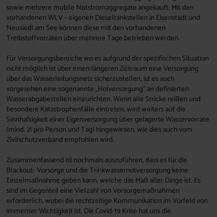
sowie mehrere mobile Notstromaggregate angekauft. Mit den
vorhandenen WLV – eigenen Dieseltankstellen in Eisenstadt und
Neusiedl am See können diese mit den vorhandenen
Treibstoffvorräten über mehrere Tage betrieben werden.
Für Versorgungsbereiche wo es aufgrund der spezifischen Situation
nicht möglich ist über einen längeren Zeitraum eine Versorgung
über das Wasserleitungsnetz sicherzustellen, ist es auch
vorgesehen eine sogenannte „Holversorgung“ an definierten
Wasserabgabestellen einzurichten. Wenn alle Stricke reißen und
besondere Katastrophenfälle eintreten, wird weiters auf die
Sinnhaftigkeit einer Eigenversorgung über gelagerte Wasservorräte
(mind. 2l pro Person und Tag) hingewiesen, wie dies auch vom
Zivilschutzverband empfohlen wird.
Zusammenfassend ist nochmals auszuführen, dass es für die
Blackout- Vorsorge und die Trinkwassernotversorgung keine
Einzelmaßnahme geben kann, welche das Maß aller Dinge ist. Es
sind im Gegenteil eine Vielzahl von Vorsorgemaßnahmen
erforderlich, wobei die rechtzeitige Kommunikation im Vorfeld von
immenser Wichtigkeit ist. Die Covid-19 Krise hat uns die