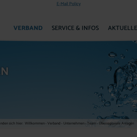
E-Mail Policy
VERBAND
SERVICE & INFOS
AKTUELLE
ZUR STARTSEITE
EN
inden sich hier:
Willkommen
›
Verband
›
Unternehmen
›
Team
›
Überregionale Anlagen