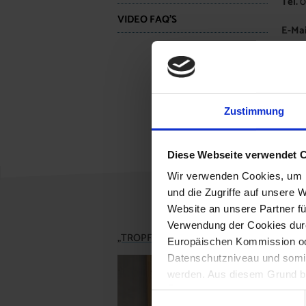
Tel.
0
VIDEO FAQ’S
E-Mai
Zustimmung
Diese Webseite verwendet 
Wir verwenden Cookies, um I
und die Zugriffe auf unsere 
Website an unsere Partner fü
Verwendung der Cookies durc
„TROPFI“ zu Besuch in der Volksschule Brei
Europäischen Kommission od
Datenschutzniveau und somit
werden. Aus diesem Grund be
Überwachungszwecken durch
Einwilligungsauswahl