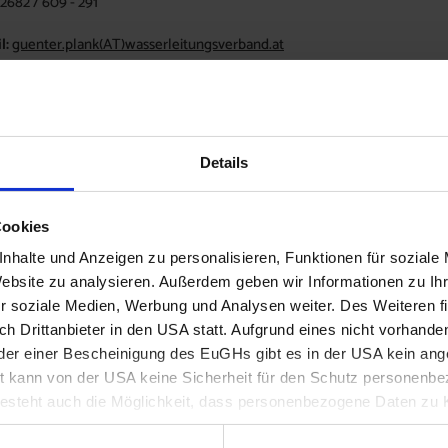
2682 / 609 - 291
l:
guenter.plank
(AT)
wasserleitungsverband.at
Details
Cookies
nhalte und Anzeigen zu personalisieren, Funktionen für soziale
AKTUELLES & PRESSEMELDUNGEN
Website zu analysieren. Außerdem geben wir Informationen zu I
r soziale Medien, Werbung und Analysen weiter. Des Weiteren fi
h Drittanbieter in den USA statt. Aufgrund eines nicht vorhand
tenbrunn
er einer Bescheinigung des EuGHs gibt es in der USA kein a
 kann von der USA keine Sicherheit für den Schutz personenbez
steht auch die Möglichkeit, dass personenbezogene Daten zu K
 Behörden herangezogen werden.