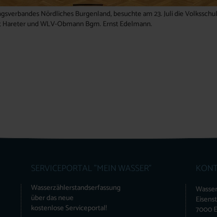
gsverbandes Nördliches Burgenland, besuchte am 23. Juli die Volksschul
ut Hareter und WLV-Obmann Bgm. Ernst Edelmann.
SERVICEPORTAL "MEIN WASSER"
KONT
Wasserzählerstandserfassung
Wasser
über das neue
Eisens
kostenlose Serviceportal!
7000 E