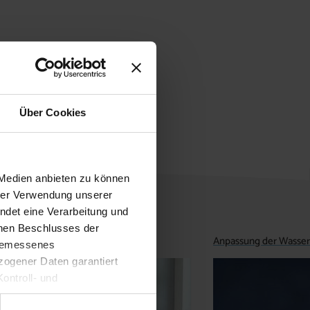
Über Cookies
 Medien anbieten zu können
hrer Verwendung unserer
ndet eine Verarbeitung und
enen Beschlusses der
Anpassung der Wasse
ngemessenes
ogener Daten garantiert
ontroll- und