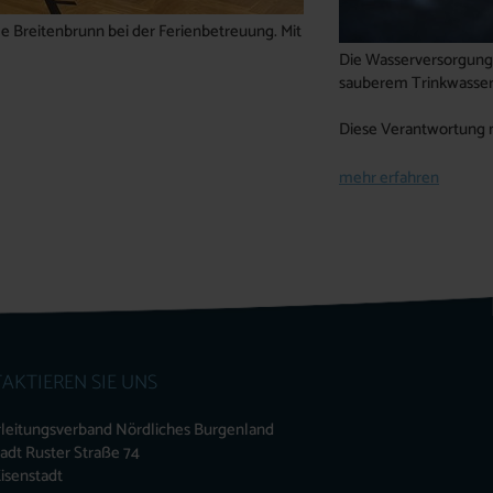
e Breitenbrunn bei der Ferienbetreuung. Mit
Die Wasserversorgung 
sauberem Trinkwasser 
Diese Verantwortung 
mehr erfahren
AKTIEREN SIE UNS
leitungsverband Nördliches Burgenland
tadt Ruster Straße 74
isenstadt