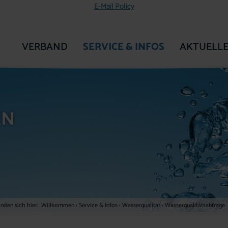
E-Mail Policy
VERBAND
SERVICE & INFOS
AKTUELLE
ZUR STARTSEITE
EN
inden sich hier:
Willkommen
›
Service & Infos
›
Wasserqualität
›
Wasserqualitätsabfrage