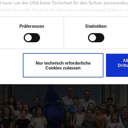
AKTUELLES & PRESSEMELDUNGEN
 kann von der USA keine Sicherheit für den Schutz personenbez
steht auch die Möglichkeit, dass personenbezogene Daten zu K
tenbrunn
 Behörden herangezogen werden.
Präferenzen
Statistiken
Al
Nur technisch erforderliche
Drit
Cookies zulassen