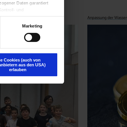
ogener Daten garantiert
ontroll- und
Anpassung der Wasse
Marketing
le Cookies (auch von
tanbietern aus den USA)
erlauben