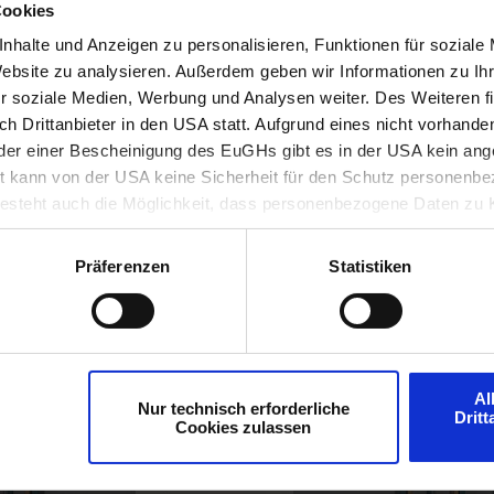
PDF
downloaden
Cookies
nhalte und Anzeigen zu personalisieren, Funktionen für soziale
zide
:
Website zu analysieren. Außerdem geben wir Informationen zu I
vom WLV beauftragten Pestizidmessungen liegen unter dem Grenzwert v
r soziale Medien, Werbung und Analysen weiter. Des Weiteren fi
k
h Drittanbieter in den USA statt. Aufgrund eines nicht vorhand
er einer Bescheinigung des EuGHs gibt es in der USA kein a
rklärung der Wasserinhaltsstoffe »
 kann von der USA keine Sicherheit für den Schutz personenbez
steht auch die Möglichkeit, dass personenbezogene Daten zu K
 Behörden herangezogen werden.
Präferenzen
Statistiken
AKTUELLES & PRESSEMELDUNGEN
tenbrunn
Al
Nur technisch erforderliche
Drit
Cookies zulassen