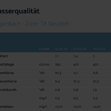
sserqualität
ngenbach - Zone: TB Neudörfl
Einheit
15.06.26
02.03.26
09.12.25
 Wert
7,1
7,4
7
eitfähigk.
uS/cm
393
401
401
amthärte
°dH
10,3
11,1
11,8
onathärte
°dH
9,4
10,3
10,3
ralsäureh.
°dH
0,9
0,8
1,5
mg/l
0,3
0,3
0,3
mteisen
mg/l
<0,01
<0,01
<0,01