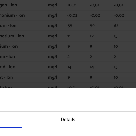
an - Ion
mg/l
<0,01
<0,01
<0,01
onium - Ion
mg/l
<0,02
<0,02
<0,02
ium - Ion
mg/l
55
59
62
esium - Ion
mg/l
11
12
13
ium - Ion
mg/l
9
9
10
um - Ion
mg/l
2
2
2
rid - Ion
mg/l
14
14
15
t - Ion
mg/l
9
9
10
t - Ion
mg/l
<0,01
<0,01
<0,01
rogencarbonat-
mg/l
204
224
225
t - Ion
mg/l
22
23
24
Details
resprüfbericht