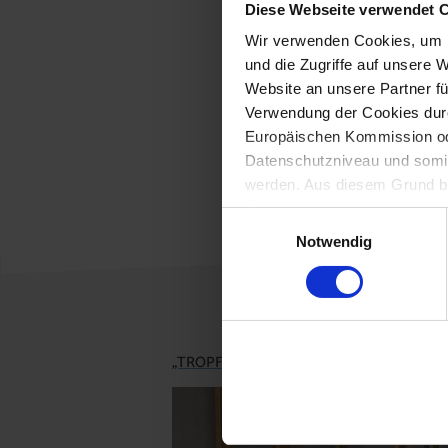
Als
Diese Webseite verwendet 
Wir verwenden Cookies, um I
Pesti
und die Zugriffe auf unsere 
Alle 
Website an unsere Partner fü
Zurüc
Verwendung der Cookies durc
Europäischen Kommission od
E
Datenschutzniveau und somit
werden. Aus diesem Grund be
Überwachungszwecken durch
Einwilligungsauswahl
Notwendig
„TROPFI“ zu Besuch in der Volksschule Brei