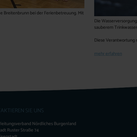
e Breitenbrunn bei der Ferienbetreuung. Mit
Die Wasserversorgung 
sauberem Trinkwasser 
Diese Verantwortung 
mehr erfahren
AKTIEREN SIE UNS
leitungsverband Nördliches Burgenland
tadt Ruster Straße 74
isenstadt