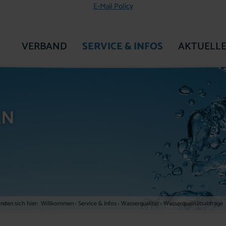
E-Mail Policy
VERBAND
SERVICE & INFOS
AKTUELLE
ZUR STARTSEITE
EN
inden sich hier:
Willkommen
›
Service & Infos
›
Wasserqualität
›
Wasserqualitätsabfrage