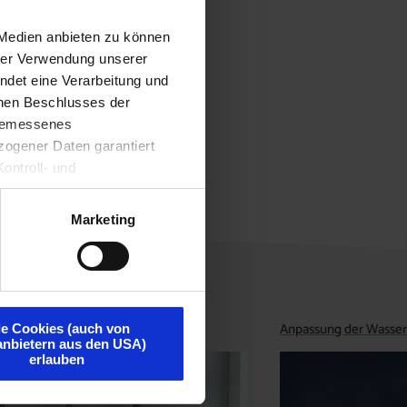
 Medien anbieten zu können
hrer Verwendung unserer
on 0,1 µg/l.
ndet eine Verarbeitung und
enen Beschlusses der
ngemessenes
ogener Daten garantiert
ontroll- und
Marketing
Anpassung der Wasse
le Cookies (auch von
tanbietern aus den USA)
erlauben