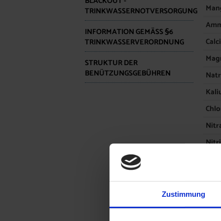
BLACKOUT -
Mang
TRINKWASSERNOTVERSORGUNG
Amm
INFORMATION GEMÄSS §6 T
Calc
RINKWASSERVERORDNUNG
Magn
STRUKTUR DER
BENÜTZUNGSGEBÜHREN
Natr
Kali
Chlo
Nitra
Nitri
Hyd
Ion
Sulfa
Zustimmung
Jah