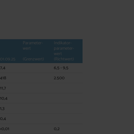
Parameter-
Indikator-
wert
parameter-
wert
01.09.25
(Grenzwert)
(Richtwert)
7,4
6,5 - 9,5
418
2.500
11,7
10,4
1,3
0,4
<0,01
0,2