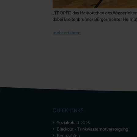
„TROPFI“, das Maskottchen des Wasserleitun
dabei Breitenbrunner Bürgermeister Helm
mehr erfahren
QUICK LINKS
Sozialrabatt 2026
Blackout - Trinkwassernotversorgung
Kennzahlen