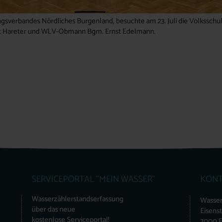
gsverbandes Nördliches Burgenland, besuchte am 23. Juli die Volksschul
ut Hareter und WLV-Obmann Bgm. Ernst Edelmann.
SERVICEPORTAL "MEIN WASSER"
KONT
Wasserzählerstandserfassung
Wasser
über das neue
Eisens
kostenlose Serviceportal!
7000 E