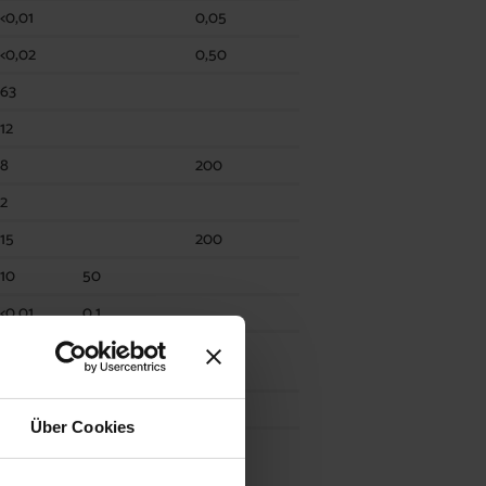
<0,01
0,05
<0,02
0,50
63
12
8
200
2
15
200
10
50
<0,01
0,1
226
23
250
Über Cookies