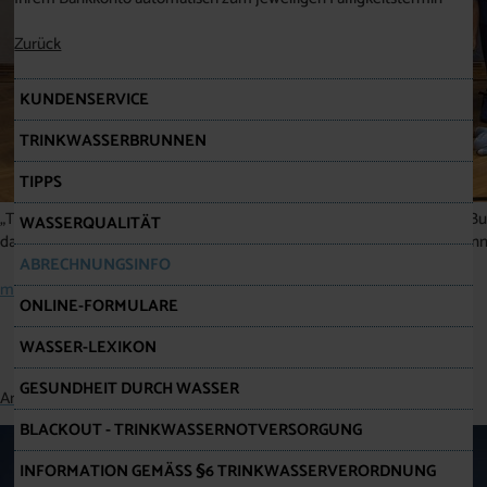
Zurück
KUNDENSERVICE
TRINKWASSERBRUNNEN
TIPPS
„TROPFI“, das Maskottchen des Wasserleitungsverbandes Nördliches Burg
WASSERQUALITÄT
dabei Breitenbrunner Bürgermeister Helmut Hareter und WLV-Obmann
ABRECHNUNGSINFO
mehr erfahren
ONLINE-FORMULARE
WASSER-LEXIKON
GESUNDHEIT DURCH WASSER
Anpassung der Wassergebühren
BLACKOUT - TRINKWASSERNOTVERSORGUNG
INFORMATION GEMÄSS §6 TRINKWASSERVERORDNUNG