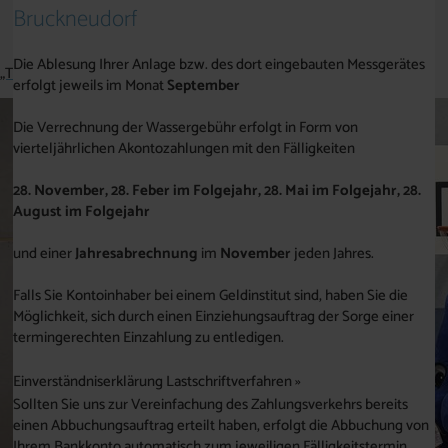
AKTUELLES & PRESSEMELDUNGEN
Bruckneudorf
Die Ablesung Ihrer Anlage bzw. des dort eingebauten Messgerätes
„TROPFI“ zu Besuch in der Volksschule Breitenbrunn
erfolgt jeweils im Monat
September
Die Verrechnung der Wassergebühr erfolgt in Form von
vierteljährlichen Akontozahlungen mit den Fälligkeiten
28. November, 28. Feber im Folgejahr, 28. Mai im Folgejahr, 28.
August im Folgejahr
und einer
Jahresabrechnung
im
November
jeden Jahres.
Falls Sie Kontoinhaber bei einem Geldinstitut sind, haben Sie die
Möglichkeit, sich durch einen Einziehungsauftrag der Sorge einer
termingerechten Einzahlung zu entledigen.
Einverständniserklärung Lastschriftverfahren »
Sollten Sie uns zur Vereinfachung des Zahlungsverkehrs bereits
einen Abbuchungsauftrag erteilt haben, erfolgt die Abbuchung von
Ihrem Bankkonto automatisch zum jeweiligen Fälligkeitstermin