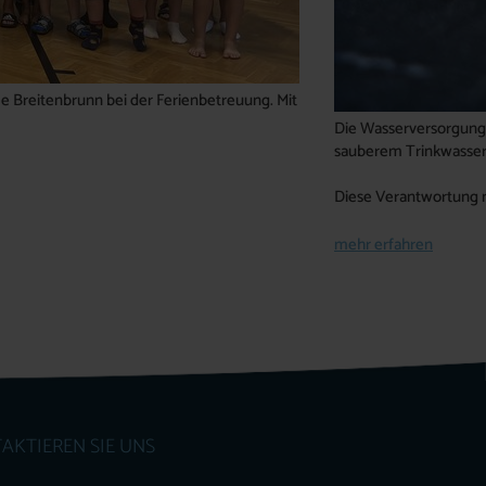
e Breitenbrunn bei der Ferienbetreuung. Mit
Die Wasserversorgung 
sauberem Trinkwasser 
Diese Verantwortung 
mehr erfahren
AKTIEREN SIE UNS