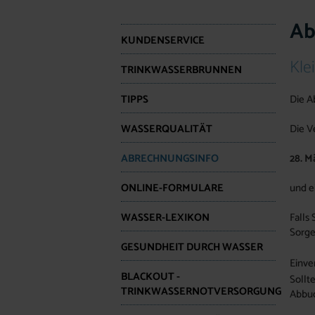
Ab
KUNDENSERVICE
Kle
TRINKWASSERBRUNNEN
TIPPS
Die A
WASSERQUALITÄT
Die V
ABRECHNUNGSINFO
28. M
ONLINE-FORMULARE
und e
WASSER-LEXIKON
Falls
Sorge
GESUNDHEIT DURCH WASSER
Einve
BLACKOUT -
Sollt
TRINKWASSERNOTVERSORGUNG
Abbuc