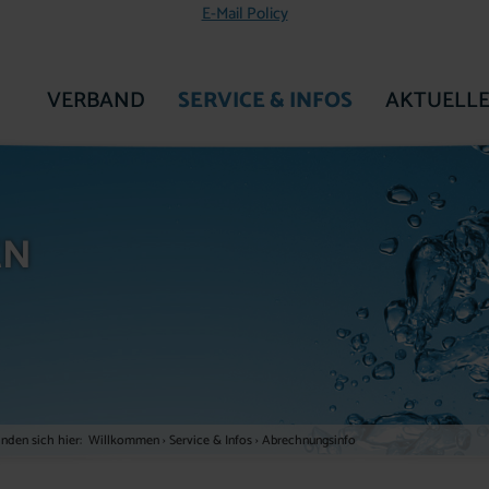
E-Mail Policy
VERBAND
SERVICE & INFOS
AKTUELLE
ZUR STARTSEITE
EN
inden sich hier:
Willkommen
›
Service & Infos
›
Abrechnungsinfo