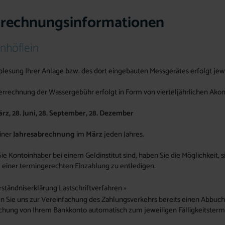
rechnungsinformationen
inhöflein
blesung Ihrer Anlage bzw. des dort eingebauten Messgerätes erfolgt je
errechnung der Wassergebühr erfolgt in Form von vierteljährlichen Akon
ärz, 28. Juni, 28. September, 28. Dezember
iner
Jahresabrechnung
im
März
jeden Jahres.
 Sie Kontoinhaber bei einem Geldinstitut sind, haben Sie die Möglichkeit,
 einer termingerechten Einzahlung zu entledigen.
rständniserklärung Lastschriftverfahren »
en Sie uns zur Vereinfachung des Zahlungsverkehrs bereits einen Abbuchu
hung von Ihrem Bankkonto automatisch zum jeweiligen Fälligkeitsterm