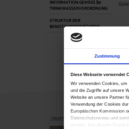
INFORMATION GEMÄSS §6 T
Zurüc
RINKWASSERVERORDNUNG
STRUKTUR DER
BENÜTZUNGSGEBÜHREN
Zustimmung
Diese Webseite verwendet 
Wir verwenden Cookies, um I
und die Zugriffe auf unsere 
Website an unsere Partner fü
Verwendung der Cookies durc
Europäischen Kommission od
„TROPFI“ zu Besuch in der Volksschule Brei
Datenschutzniveau und somit
werden. Aus diesem Grund be