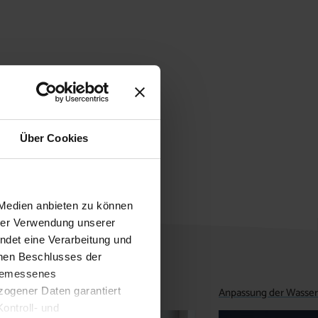
Über Cookies
 Medien anbieten zu können
hrer Verwendung unserer
ndet eine Verarbeitung und
enen Beschlusses der
ngemessenes
Anpassung der Wasse
ogener Daten garantiert
ontroll- und