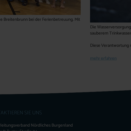
e Breitenbrunn bei der Ferienbetreuung. Mit
Die Wasserversorgung 
sauberem Trinkwasser 
Diese Verantwortung 
mehr erfahren
AKTIEREN SIE UNS
leitungsverband Nördliches Burgenland