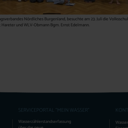
gsverbandes Nördliches Burgenland, besuchte am 23. Juli die Volksschul
ut Hareter und WLV-Obmann Bgm. Ernst Edelmann.
SERVICEPORTAL "MEIN WASSER"
KONT
Wasserzählerstandserfassung
Wasser
über das neue