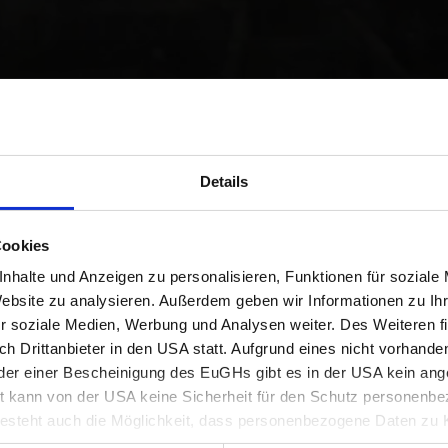
 ca. 3 Min.
ück
Details
Cookies
nhalte und Anzeigen zu personalisieren, Funktionen für soziale
Website zu analysieren. Außerdem geben wir Informationen zu I
AKTUELLES & PRESSEMELDUNGEN
r soziale Medien, Werbung und Analysen weiter. Des Weiteren fi
h Drittanbieter in den USA statt. Aufgrund eines nicht vorhand
er einer Bescheinigung des EuGHs gibt es in der USA kein a
tenbrunn
 kann von der USA keine Sicherheit für den Schutz personenbez
steht auch die Möglichkeit, dass personenbezogene Daten zu K
 Behörden herangezogen werden.