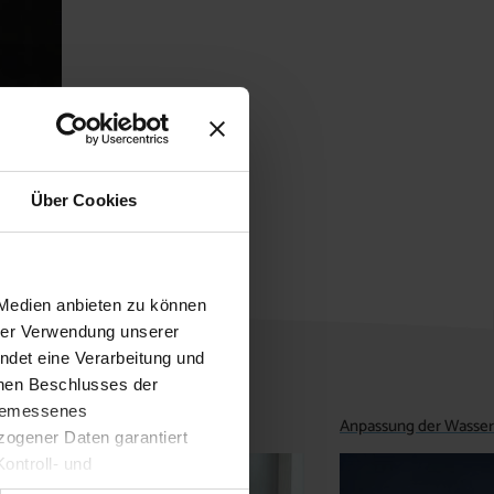
Über Cookies
 Medien anbieten zu können
hrer Verwendung unserer
ndet eine Verarbeitung und
enen Beschlusses der
ngemessenes
Anpassung der Wasse
ogener Daten garantiert
ontroll- und