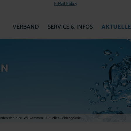
E-Mail Policy
VERBAND
SERVICE & INFOS
AKTUELLE
ZUR STARTSEITE
EN
inden sich hier:
Willkommen
›
Aktuelles
›
Videogalerie