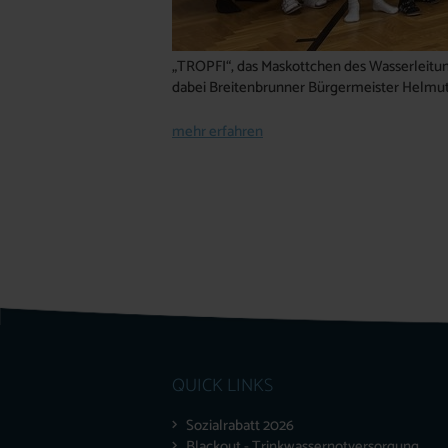
„TROPFI“, das Maskottchen des Wasserleitun
dabei Breitenbrunner Bürgermeister Helm
mehr erfahren
QUICK LINKS
Sozialrabatt 2026
Blackout - Trinkwassernotversorgung