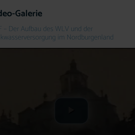
deo-Galerie
 – Der Aufbau des WLV und der
nkwasserversorgung im Nordburgenland