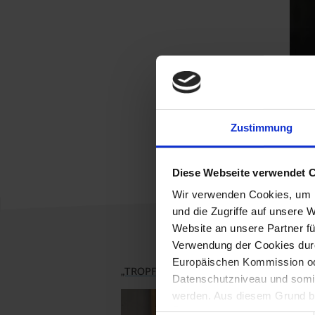
Dauer:
zur
Zustimmung
Diese Webseite verwendet 
Wir verwenden Cookies, um I
und die Zugriffe auf unsere 
Website an unsere Partner fü
Verwendung der Cookies durc
Europäischen Kommission od
„TROPFI“ zu Besuch in der Volksschule Brei
Datenschutzniveau und somit
werden. Aus diesem Grund be
Überwachungszwecken durch