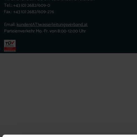
Tel.: +43 (0) 2682/609-0
Fax.: +43 (0) 2682/609-276
Email:
kunden
(AT)
wasserleitungsverband.at
Parteienverkehr Mo.-Fr. von 8:00-12:00 Uhr