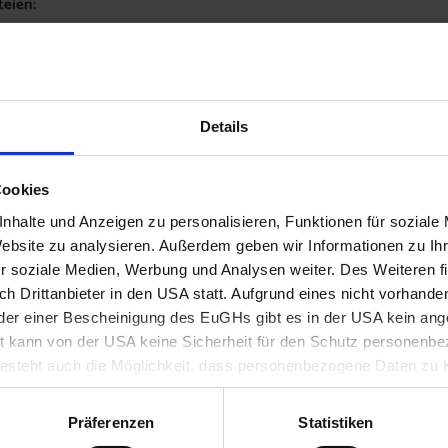
teien:
Ansuchen_Sozialrabatt_2026_VS_251118_03.pdf
117 KB
ück zur Übersicht
Details
Cookies
AKTUELLES & PRESSEMELDUNGEN
nhalte und Anzeigen zu personalisieren, Funktionen für soziale
Website zu analysieren. Außerdem geben wir Informationen zu I
r soziale Medien, Werbung und Analysen weiter. Des Weiteren fi
tenbrunn
h Drittanbieter in den USA statt. Aufgrund eines nicht vorhand
er einer Bescheinigung des EuGHs gibt es in der USA kein a
 kann von der USA keine Sicherheit für den Schutz personenbez
steht auch die Möglichkeit, dass personenbezogene Daten zu K
 Behörden herangezogen werden.
Präferenzen
Statistiken