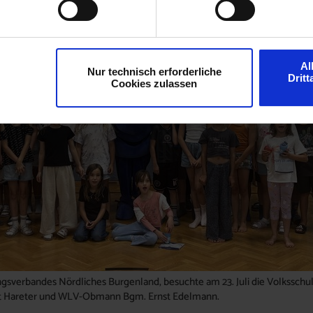
Al
Nur technisch erforderliche
Drit
Cookies zulassen
gsverbandes Nördliches Burgenland, besuchte am 23. Juli die Volksschul
ut Hareter und WLV-Obmann Bgm. Ernst Edelmann.