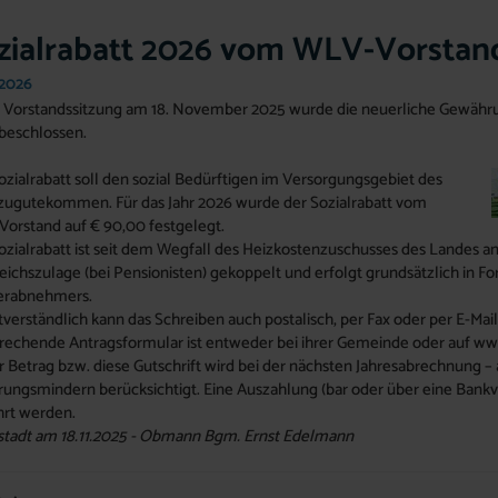
zialrabatt 2026 vom WLV-Vorstan
.2026
r Vorstandssitzung am 18. November 2025 wurde die neuerliche Gewährung
beschlossen.
ozialrabatt soll den sozial Bedürftigen im Versorgungsgebiet des
ugutekommen. Für das Jahr 2026 wurde der Sozialrabatt vom
orstand auf € 90,00 festgelegt.
ozialrabatt ist seit dem Wegfall des Heizkostenzuschusses des Landes a
eichszulage (bei Pensionisten) gekoppelt und erfolgt grundsätzlich in 
erabnehmers.
tverständlich kann das Schreiben auch postalisch, per Fax oder per E-Mail
rechende Antragsformular ist entweder bei ihrer Gemeinde oder auf ww
r Betrag bzw. diese Gutschrift wird bei der nächsten Jahresabrechnung –
rungsmindern berücksichtigt. Eine Auszahlung (bar oder über eine Bankv
rt werden.
stadt am 18.11.2025 - Obmann Bgm. Ernst Edelmann