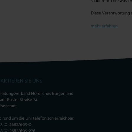
sauberem Trinkwasser 
Diese Verantwortung 
mehr erfahren
AKTIEREN SIE UNS
leitungsverband Nördliches Burgenland
tadt Ruster Straße 74
isenstadt
d rund um die Uhr telefonisch erreichbar:
+43 (0) 2682/609-0
+43 (0) 2682/609-276