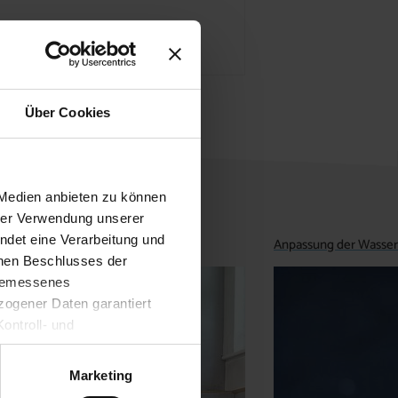
Über Cookies
 Medien anbieten zu können
hrer Verwendung unserer
ndet eine Verarbeitung und
Anpassung der Wasse
enen Beschlusses der
ngemessenes
ogener Daten garantiert
ontroll- und
Marketing