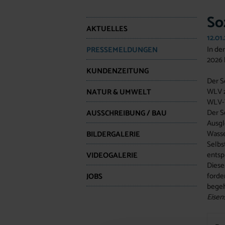
So
AKTUELLES
12.01
In de
PRESSEMELDUNGEN
2026 
KUNDENZEITUNG
Der S
WLV z
NATUR & UMWELT
WLV-V
Der S
AUSSCHREIBUNG / BAU
Ausgl
Wass
BILDERGALERIE
Selbs
entsp
VIDEOGALERIE
Diese
forde
JOBS
begeh
Eisen