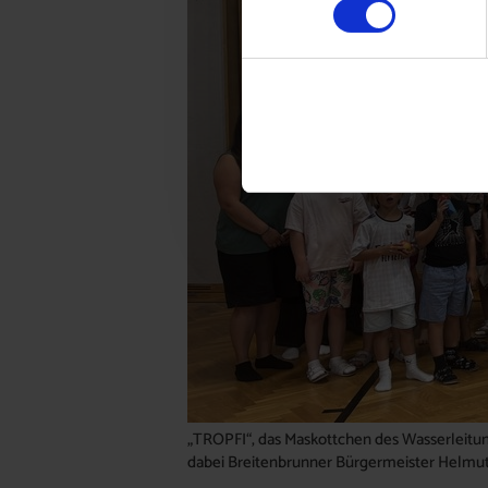
„TROPFI“, das Maskottchen des Wasserleitun
dabei Breitenbrunner Bürgermeister Helm