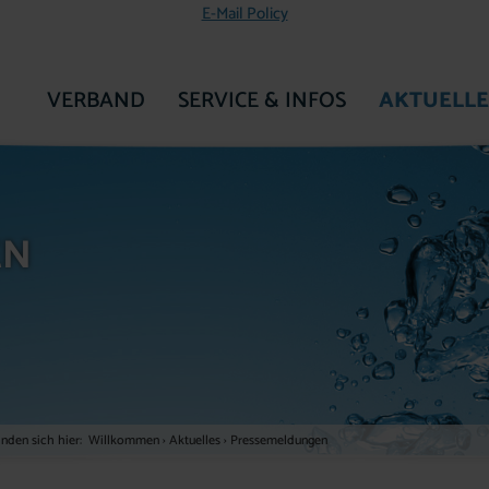
E-Mail Policy
VERBAND
SERVICE & INFOS
AKTUELLE
ZUR STARTSEITE
EN
inden sich hier:
Willkommen
›
Aktuelles
›
Pressemeldungen