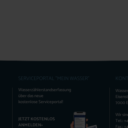
SERVICEPORTAL "MEIN WASSER"
KONT
Wasserzählerstandserfassung
Wasser
über das neue
Eisens
kostenlose Serviceportal!
7000 E
Wir sin
JETZT KOSTENLOS
Tel.: 
ANMELDEN»
Fax.: 