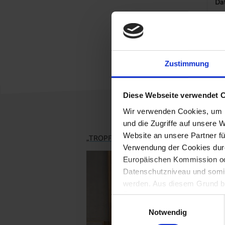
Da
« Zur
Zustimmung
Diese Webseite verwendet 
Wir verwenden Cookies, um I
und die Zugriffe auf unsere 
Website an unsere Partner fü
„TROPFI“ zu Besuch in der Volksschule Brei
Verwendung der Cookies durc
Europäischen Kommission od
Datenschutzniveau und somit
werden. Aus diesem Grund be
Überwachungszwecken durch
Einwilligungsauswahl
Notwendig