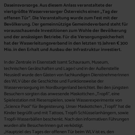
Daseinsvorsorge. Aus diesem Anlass veranstaltete der
viertgrößte Wasserversorger Österreichs einen „Tag der
offenen Tür“. Die Veranstaltung wurde zum Fest mit der
Bevölkerung.
D
er gemeinnützige Gemeindeverband steht für
vorausschauende Investitionen zum Wohle der Bevölkerung
und der ansässigen Betriebe. Für die Versorgungssicherheit
hat der Wasserleitungsverband in den letzten 15 Jahren € 300
Mio. in den Erhalt und Ausbau der Infrastruktur investiert.
In der Zentrale in Eisenstadt (samt Schauraum, Museum,
technischen Gerätschaften und Lager) und in der Außenstelle
Neusiedl wurde den Gästen von fachkundigen DienstnehmerInnen
des WLV über die Geschichte und Funktionsweise der
Wasserversorgung im Nordburgenland berichtet. Bei den jüngsten
Besuchern sorgten das anwesende Maskottchen „Tropfi“, eine
Spielestation mit Riesenspielen, sowie Wasserexperimente von
„Science Pool“ für Begeisterung. Unser Maskottchen „Tropfi“ hat die
Kinder begrüßt und mit Tattoos, Tropfi-Schlüsselanhängern, sowie
Tropfi-Wasserbällen beschenkt. Nach den informativen Führungen
wurden alle BesucherInnen gut verköstigt.
„Hauptziel des Tages der offenen Tür beim WLV ist es, den