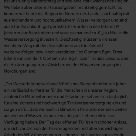
bei uns wenig Niederschlag und sind eine stark wachsende Region.
Wir haben aber unsere ‚Hausaufgaben‘ rechtzeitig gemacht. So
können wir heute die Region im Norden des Landes nachhaltig mit
ausreichendem und hochqualitativem Wasser versorgen und sind
auch für die Zukunft gut gerüstet. Es wurden in den letzten 15
Jahren zukunftsorientiert und vorausschauend ca. € 300 Mio. in die
Wasserversorgung investiert. Gleichzeitig müssen wir diesen
wichtigen Weg mit den Investitionen auch in Zukunft
weiterverfolgen bzw. noch verstärken,“ so Obmann Bgm. Ernst
Edelmann und der 1. Obmann Stv. Bgm. Josef Tschida unisono über
die Anstrengungen zur Absicherung der Wasserversorgung im
Nordburgenland.
„Der Wasserleitungsverband Nördliches Burgenland ist seit jeher
ein verlässlicher Partner für die Menschen in unserer Region.
Zahlreiche Mitarbeiterinnen und Mitarbeiter setzen sich tagtäglich
für eine sichere und hochwertige Trinkwasserversorgung ein und
sorgen dafür, dass wir auch in klimatisch herausfordernden Zeiten
ausreichend Wasser als unser wichtigstes Lebensmittel zur
Verfügung haben. Der Tag der offenen Tür ist ein schöner Anlass,
um sich vor Ort von der hervorragenden und überaus wichtigen
Arbeit des WLV überzeugen zu können“, so Landtagspräsidentin